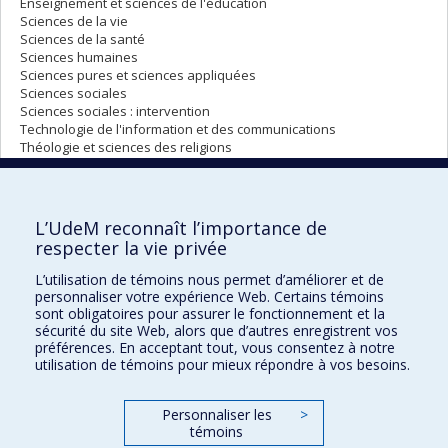
Enseignement et sciences de l'éducation
Sciences de la vie
Sciences de la santé
Sciences humaines
Sciences pures et sciences appliquées
Sciences sociales
Sciences sociales : intervention
Technologie de l'information et des communications
Théologie et sciences des religions
SOUMETTRE MA CANDIDATURE
L’UdeM reconnaît l’importance de
respecter la vie privée
L’utilisation de témoins nous permet d’améliorer et de
Retour à l’ensemble des résultats
[SVÉ, 289886]
personnaliser votre expérience Web. Certains témoins
sont obligatoires pour assurer le fonctionnement et la
sécurité du site Web, alors que d’autres enregistrent vos
préférences. En acceptant tout, vous consentez à notre
utilisation de témoins pour mieux répondre à vos besoins.
Bourses d'études
Pour nous joindre
Personnaliser les
>
témoins
Plan du site