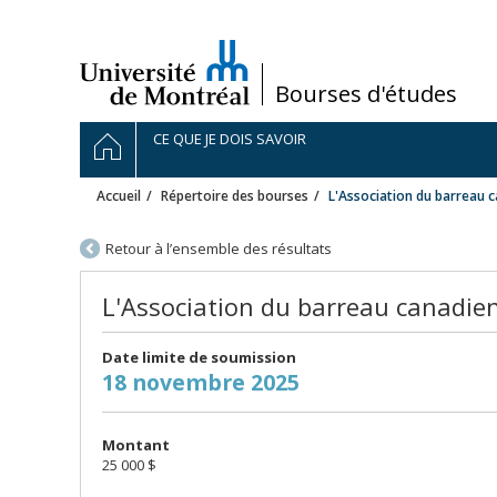
Passer
au
contenu
/
Bourses d'études
Navigation
ACCUEIL
CE QUE JE DOIS SAVOIR
principale
Accueil
Répertoire des bourses
L'Association du barreau 
Retour à l’ensemble des résultats
L'Association du barreau canadie
Date limite de soumission
18 novembre 2025
Montant
25 000 $