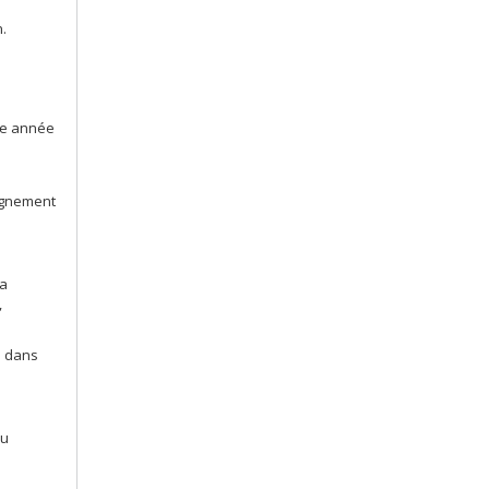
.
ère année
ignement
 a
,
s dans
du