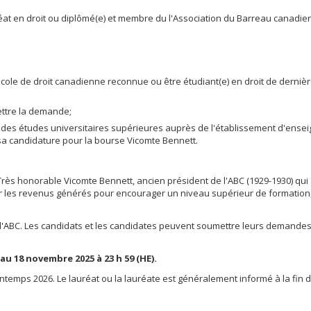
at en droit ou diplômé(e) et membre du l'Association du Barreau canadien
école de droit canadienne reconnue ou être étudiant(e) en droit de derni
ttre la demande;
des études universitaires supérieures auprès de l'établissement d'ense
sa candidature pour la bourse Vicomte Bennett.
rès honorable Vicomte Bennett, ancien président de l'ABC (1929-1930) qui
iser les revenus générés pour encourager un niveau supérieur de formation
 de l'ABC. Les candidats et les candidates peuvent soumettre leurs demande
u 18 novembre 2025 à 23 h 59 (HE).
temps 2026. Le lauréat ou la lauréate est généralement informé à la fin 