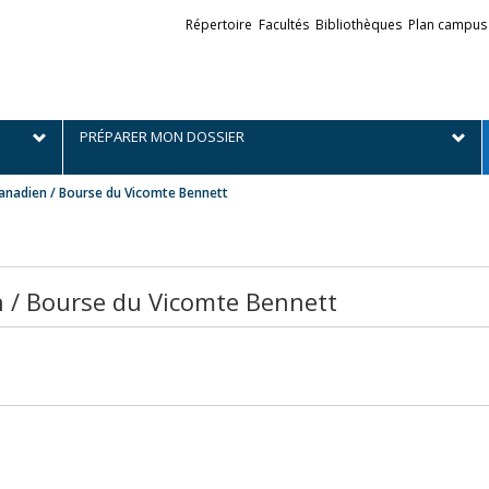
Liens
Répertoire
Facultés
Bibliothèques
Plan campus
externes
PRÉPARER MON DOSSIER
canadien / Bourse du Vicomte Bennett
n / Bourse du Vicomte Bennett