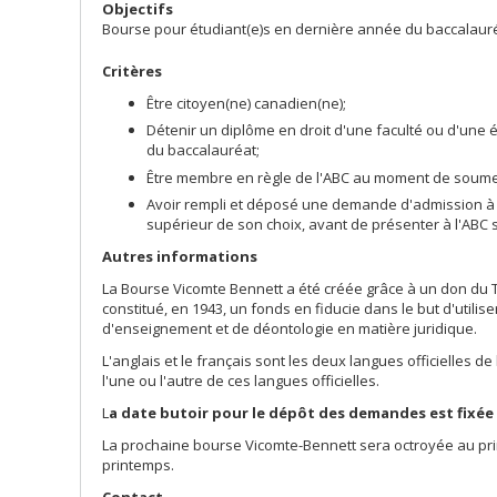
Objectifs
Bourse pour étudiant(e)s en dernière année du baccalauré
Critères
Être citoyen(ne) canadien(ne);
Détenir un diplôme en droit d'une faculté ou d'une 
du baccalauréat;
Être membre en règle de l'ABC au moment de soume
Avoir rempli et déposé une demande d'admission à 
supérieur de son choix, avant de présenter à l'ABC 
Autres informations
La Bourse Vicomte Bennett a été créée grâce à un don du T
constitué, en 1943, un fonds en fiducie dans le but d'util
d'enseignement et de déontologie en matière juridique.
L'anglais et le français sont les deux langues officielles
l'une ou l'autre de ces langues officielles.
L
a date butoir pour le dépôt des demandes est fixée a
La prochaine bourse Vicomte-Bennett sera octroyée au prin
printemps.