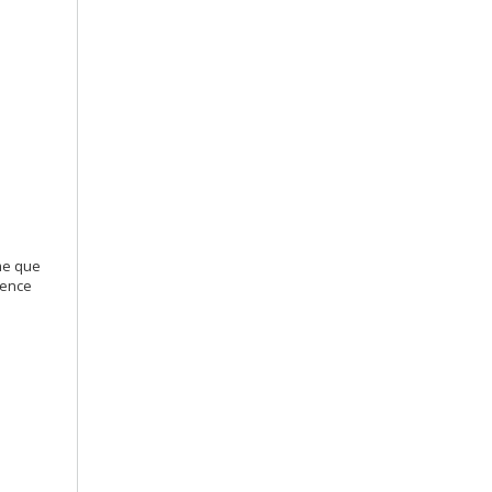
ême que
gence