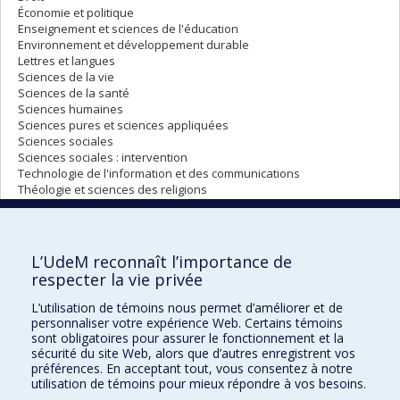
Économie et politique
Enseignement et sciences de l'éducation
Environnement et développement durable
Lettres et langues
Sciences de la vie
Sciences de la santé
Sciences humaines
Sciences pures et sciences appliquées
Sciences sociales
Sciences sociales : intervention
Technologie de l'information et des communications
Théologie et sciences des religions
SOUMETTRE MA CANDIDATURE
(étudiant UdeM)
L’UdeM reconnaît l’importance de
respecter la vie privée
L’utilisation de témoins nous permet d’améliorer et de
Retour à l’ensemble des résultats
[SVÉ, 293359]
personnaliser votre expérience Web. Certains témoins
sont obligatoires pour assurer le fonctionnement et la
sécurité du site Web, alors que d’autres enregistrent vos
préférences. En acceptant tout, vous consentez à notre
utilisation de témoins pour mieux répondre à vos besoins.
Bourses d'études