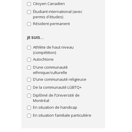
Sciences de la santé
Citoyen Canadien
Sciences de la vie
Étudiant international (avec
permis d'études)
Sciences humaines
Résident permanent
Sciences pures et sciences
appliquées
JE SUIS…
Sciences sociales
Athlète de haut niveau
Sciences sociales : intervention
(compétition)
Technologie de l'information et
Autochtone
des communications
D’une communauté
Théologie et sciences des
ethnique/culturelle
religions
D’une communauté religieuse
De la communauté LGBTQ+
Diplômé de l’Université de
Montréal
En situation de handicap
En situation familiale particulière
Enceinte et inscrite au doctorat
Lancer la recherche
Inscrit à la Faculté de