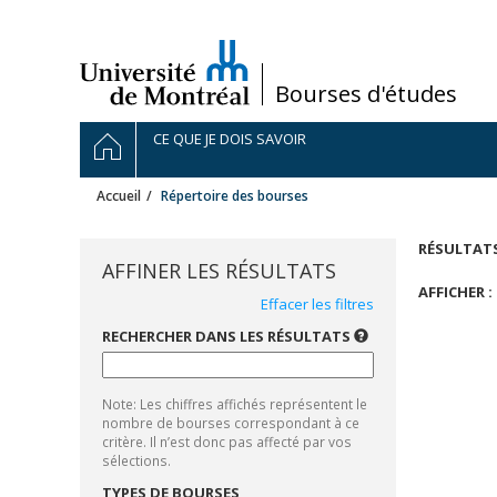
Passer
au
contenu
/
Bourses d'études
Navigation
ACCUEIL
CE QUE JE DOIS SAVOIR
principale
Accueil
Répertoire des bourses
Bourses
RÉSULTATS
"Admission
AFFINER LES RÉSULTATS
ou
AFFICHER :
Effacer les filtres
de
recrutement"
RECHERCHER DANS LES RÉSULTATS
UTILISEZ
UN
Bourses
SEUL
"Diffusion
MOT-
CLÉ
des
Note: Les chiffres affichés représentent le
À
résultats
LA
nombre de bourses correspondant à ce
de
FOIS.
critère. Il n’est donc pas affecté par vos
LES
recherche"
sélections.
ACCENTS
SONT
Bourses
TYPES DE BOURSES
PRIS