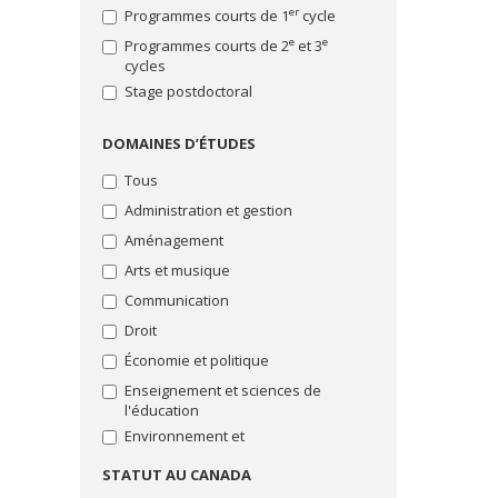
projet
d'essai,
"Rédaction
er
Programmes courts de 1
cycle
d’études
photo,
du
e
e
Programmes courts de 2
et 3
et
vidéo,
mémoire
cycles
reconnaissance
arts
ou
des
Stage postdoctoral
de
efforts,
la
ou
thèse"
DOMAINES D’ÉTUDES
soutien
Bourses
pour
"Soutien
Tous
difficultés
financier"
financières
Administration et gestion
Bourses
Aménagement
"Stage"
Arts et musique
Bourses
"Thématique
Communication
particulière"
Droit
Toutes
Économie et politique
les
bourses
Enseignement et sciences de
l'éducation
Environnement et
développement durable
STATUT AU CANADA
Lettres et langues