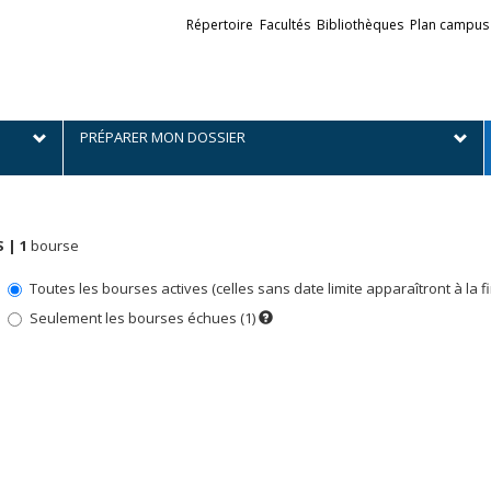
Liens
Répertoire
Facultés
Bibliothèques
Plan campus
externes
PRÉPARER MON DOSSIER
 |
1
bourse
Toutes les bourses actives (celles sans date limite apparaîtront à la fin 
Seulement les bourses échues (1)
Dès
que
la
date
du
prochain
concours
sera
connue,
ces
bourses
apparaîtront
dans