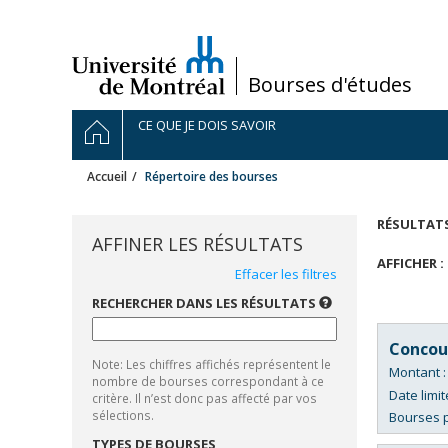
Passer
au
contenu
/
Bourses d'études
Navigation
ACCUEIL
CE QUE JE DOIS SAVOIR
principale
Accueil
Répertoire des bourses
Bourses
RÉSULTATS
"Admission
AFFINER LES RÉSULTATS
ou
AFFICHER :
Effacer les filtres
de
recrutement"
RECHERCHER DANS LES RÉSULTATS
UTILISEZ
UN
Bourses
SEUL
"Diffusion
MOT-
Concour
CLÉ
des
Note: Les chiffres affichés représentent le
À
Montant 
résultats
LA
nombre de bourses correspondant à ce
de
FOIS.
Date limit
critère. Il n’est donc pas affecté par vos
LES
recherche"
sélections.
Bourses p
ACCENTS
SONT
Bourses
TYPES DE BOURSES
PRIS