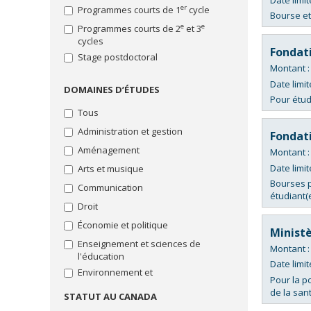
projet
d'essai,
"Rédaction
er
Programmes courts de 1
cycle
Bourse et
d’études
photo,
du
e
e
Programmes courts de 2
et 3
et
vidéo,
mémoire
cycles
reconnaissance
arts
ou
Fondat
des
Stage postdoctoral
de
efforts,
Montant 
la
ou
thèse"
Date limit
DOMAINES D’ÉTUDES
soutien
Pour étud
Bourses
pour
"Soutien
Tous
difficultés
financier"
financières
Administration et gestion
Fondat
Bourses
Aménagement
Montant 
"Stage"
Date limit
Arts et musique
Bourses
Bourses p
"Thématique
Communication
étudiant(
particulière"
Droit
Toutes
Économie et politique
les
Ministè
bourses
Enseignement et sciences de
Montant 
l'éducation
Date limit
Environnement et
Pour la p
développement durable
de la san
STATUT AU CANADA
Lettres et langues