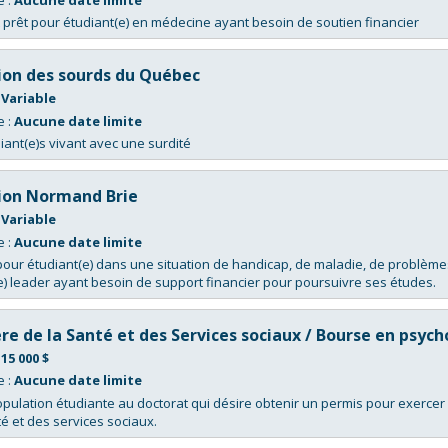
 prêt pour étudiant(e) en médecine ayant besoin de soutien financier
ion des sourds du Québec
:
Variable
e :
Aucune date limite
iant(e)s vivant avec une surdité
ion Normand Brie
:
Variable
e :
Aucune date limite
our étudiant(e) dans une situation de handicap, de maladie, de problèmes 
e) leader ayant besoin de support financier pour poursuivre ses études.
re de la Santé et des Services sociaux / Bourse en psych
:
15 000 $
e :
Aucune date limite
opulation étudiante au doctorat qui désire obtenir un permis pour exerce
té et des services sociaux.