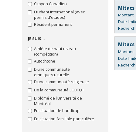
Sciences de la santé
Citoyen Canadien
Mitacs 
Sciences de la vie
Étudiant international (avec
Montant 
permis d'études)
Sciences humaines
Date limit
Résident permanent
Sciences pures et sciences
Recherche
appliquées
JE SUIS…
Sciences sociales
Mitacs 
Athlète de haut niveau
Sciences sociales : intervention
Montant 
(compétition)
Technologie de l'information et
Date limit
Autochtone
des communications
Recherche
D’une communauté
Théologie et sciences des
ethnique/culturelle
religions
D’une communauté religieuse
De la communauté LGBTQ+
Diplômé de l’Université de
Montréal
En situation de handicap
En situation familiale particulière
Enceinte et inscrite au doctorat
Lancer la recherche
Inscrit à la Faculté de