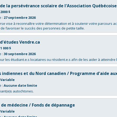
la
de la persévérance scolaire de l'Association Québécoise
liste
des
:
2000 $
bourses
actives.
e :
27 septembre 2026
rse vise à reconnaître votre détermination et à soutenir votre parcours a
 de favoriser le succès des personnes de petite taille.
 d'études Vendre.ca
:
1 000 $
e :
30 septembre 2026
r les étudiant.e.s locataires ou résident.e.s afin de les aider à atteindre l
s indiennes et du Nord canadien / Programme d'aide au
:
Variable
e :
Aucune date limite
iant(e)s autochtones.
é de médecine / Fonds de dépannage
:
Variable
e :
Aucune date limite