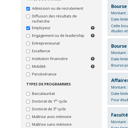
"Employeur"
EN
Bourse 
COMPTE.
Bourses
Admission ou de recrutement
Montant 
"Engagement
Diffusion des résultats de
ou
Date limit
recherche
de
Cette bou
Employeur
Employeur
leadership"
études et
ou
Engagement ou de leadership
Bourses
Bénévolat,
syndicat
"Entrepreneuriat"
implication
Entrepreneuriat
(de
Bourse
sociale
Bourses
l'étudiant
Excellence
Montant 
"Excellence"
ou
Institution financière
de
Pour
Date limit
Bourses
ses
les
"Institution
Bourse pou
Mobilité
Déplacement
parents)
membres
financière"
pour
Persévérance
ou
échange,
Bourses
les
Affaire
Prix
recherche,
Distinction
"Mobilité"
TYPES DE PROGRAMMES
clients
Montant 
stage,
ou
Bourses
Recherche
d'une
Pour
colloque,
récompense
Baccalauréat
Date limit
"Persévérance"
institution
étudiants
Rédaction du mémoire ou de la
etc.
scolaire
Pour étud
financière
inscrits
er
Doctorat de 1
cycle
Bourses
thèse
dans
"Prix"
e
Soutien financier
Doctorat de 3
cycle
Soutien
un
Bourses
au
Facult
programme
Stage
Maîtrise avec mémoire
"Recherche"
financement
de
Montant 
Thématique particulière
Maîtrise sans mémoire
du
Concours
recherche
Bourses
Date limit