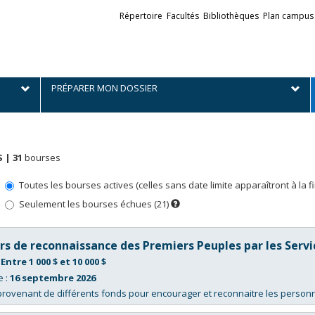
Liens
Répertoire
Facultés
Bibliothèques
Plan campus
externes
PRÉPARER MON DOSSIER
 |
31
bourses
Toutes les bourses actives (celles sans date limite apparaîtront à la fin 
Seulement les bourses échues (21)
Dès
que
la
date
du
s de reconnaissance des Premiers Peuples par les Servic
prochain
concours
:
Entre 1 000 $ et 10 000 $
sera
connue,
e :
16 septembre 2026
ces
rovenant de différents fonds pour encourager et reconnaitre les person
bourses
apparaîtront
dans