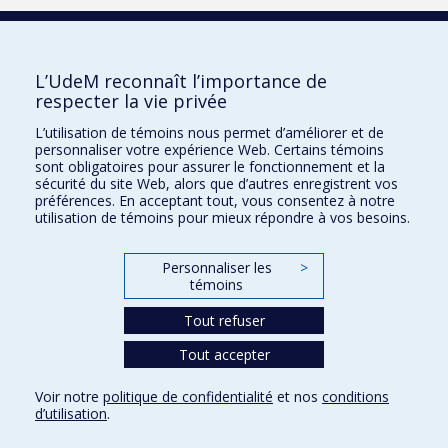
De la communauté LGBTQ+
Diplômé de l’Université de Montréal
En situation de handicap
L’UdeM reconnaît l’importance de
En situation familiale particulière
respecter la vie privée
Enceinte et inscrite au doctorat
L’utilisation de témoins nous permet d’améliorer et de
personnaliser votre expérience Web. Certains témoins
Inscrit à la Faculté de l'apprentissage
sont obligatoires pour assurer le fonctionnement et la
continu (FAC)
Lancer la recherche
sécurité du site Web, alors que d’autres enregistrent vos
Originaire d’un autre pays
préférences. En acceptant tout, vous consentez à notre
utilisation de témoins pour mieux répondre à vos besoins.
Originaire d’une autre province canadienne
Bourses d'études
Originaire d’une région québécoise hors
Pour nous joindre
Montréal
Personnaliser les
>
témoins
Une femme
Plan du site
Tout refuser
Accessibilité
Tout accepter
Confidentialité
Voir notre
politique de confidentialité
et nos
conditions
Conditions d’utilisation
d’utilisation
.
Paramètres des témoins
Université de