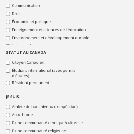
"Stage"
Communication
Bourses
Droit
"Thématique
Économie et politique
particulière"
Enseignement et sciences de l'éducation
Toutes
les
Environnement et développement durable
bourses
Lettres et langues
STATUT AU CANADA
Sciences de la santé
Sciences de la vie
Citoyen Canadien
Sciences humaines
Étudiant international (avec permis
d'études)
Sciences pures et sciences appliquées
Résident permanent
Sciences sociales
Sciences sociales : intervention
JE SUIS…
Technologie de l'information et des
Athlète de haut niveau (compétition)
communications
Théologie et sciences des religions
Autochtone
D’une communauté ethnique/culturelle
D’une communauté religieuse