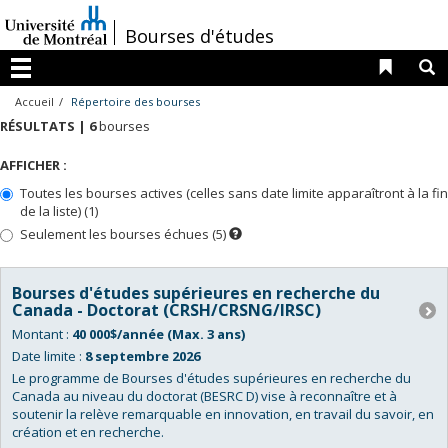
Passer
au
/
Bourses d'études
contenu
Liens 
R
Menu
Accueil
Répertoire des bourses
RÉSULTATS |
6
bourses
AFFICHER :
Toutes les bourses actives (celles sans date limite apparaîtront à la fin
de la liste) (1)
Seulement les bourses échues (5)
Dès
que
la
date
du
Bourses d'études supérieures en recherche du
prochain
Canada - Doctorat (CRSH/CRSNG/IRSC)
concours
sera
Montant :
40 000$/année (Max. 3 ans)
connue,
ces
Date limite :
8 septembre 2026
bourses
apparaîtront
Le programme de Bourses d'études supérieures en recherche du
dans
Canada au niveau du doctorat (BESRC D) vise à reconnaître et à
la
soutenir la relève remarquable en innovation, en travail du savoir, en
liste
des
création et en recherche.
bourses