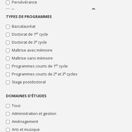
Bourses
Persévérance
ou
échange,
"Institution
les
Prix
recherche,
Distinction
financière"
clients
stage,
ou
TYPES DE PROGRAMMES
Recherche
d'une
Pour
Bourses
colloque,
récompense
institution
étudiants
"Mobilité"
Rédaction du mémoire ou de la thèse
Baccalauréat
etc.
scolaire
financière
inscrits
Bourses
Soutien financier
er
Doctorat de 1
cycle
dans
Soutien
"Persévérance"
un
au
Stage
e
Doctorat de 3
cycle
Bourses
programme
financement
Thématique particulière
"Prix"
Maîtrise avec mémoire
de
du
Concours
recherche
projet
d'essai,
Bourses
Maîtrise sans mémoire
d’études
photo,
"Recherche"
er
Programmes courts de 1
cycle
et
vidéo,
Bourses
reconnaissance
arts
e
e
Programmes courts de 2
et 3
cycles
"Rédaction
des
du
Stage postdoctoral
efforts,
mémoire
ou
ou
soutien
DOMAINES D’ÉTUDES
de
pour
la
difficultés
Tous
thèse"
financières
Administration et gestion
Bourses
"Soutien
Aménagement
financier"
Arts et musique
Bourses