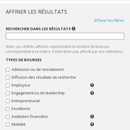
actives.
Bourses
"Admission
AFFINER LES RÉSULTATS
ou
Effacer les filtres
de
recrutement"
RECHERCHER DANS LES RÉSULTATS
UTILISEZ
UN
Bourses
SEUL
"Diffusion
MOT-
CLÉ
des
Note: Les chiffres affichés représentent le nombre de bourses
À
résultats
LA
correspondant à ce critère. Il n’est donc pas affecté par vos sélections.
de
FOIS.
LES
recherche"
TYPES DE BOURSES
ACCENTS
SONT
Bourses
Admission ou de recrutement
PRIS
"Employeur"
EN
Diffusion des résultats de recherche
COMPTE.
Bourses
"Engagement
Employeur
Employeur
ou
ou
Engagement ou de leadership
Bénévolat,
de
syndicat
implication
leadership"
Entrepreneuriat
(de
sociale
l'étudiant
Bourses
Excellence
ou
"Entrepreneuriat"
Institution financière
de
Pour
Bourses
ses
les
Mobilité
Déplacement
"Excellence"
parents)
membres
pour