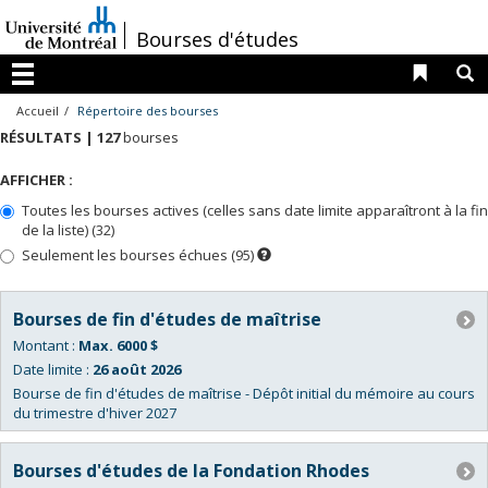
Passer
au
/
Bourses d'études
contenu
Liens 
R
Menu
Accueil
Répertoire des bourses
RÉSULTATS |
127
bourses
AFFICHER :
Toutes les bourses actives (celles sans date limite apparaîtront à la fin
de la liste) (32)
Seulement les bourses échues (95)
Dès
que
la
date
du
Bourses de fin d'études de maîtrise
prochain
concours
Montant :
Max. 6000 $
sera
connue,
Date limite :
26 août 2026
ces
Bourse de fin d'études de maîtrise - Dépôt initial du mémoire au cours
bourses
apparaîtront
du trimestre d'hiver 2027
dans
la
liste
des
Bourses d'études de la Fondation Rhodes
bourses