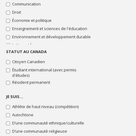
"Stage"
Communication
Bourses
Droit
"Thématique
Économie et politique
particulière"
Enseignement et sciences de l'éducation
Toutes
les
Environnement et développement durable
bourses
Lettres et langues
STATUT AU CANADA
Sciences de la santé
Sciences de la vie
Citoyen Canadien
Sciences humaines
Étudiant international (avec permis
d'études)
Sciences pures et sciences appliquées
Résident permanent
Sciences sociales
Sciences sociales : intervention
JE SUIS…
Technologie de l'information et des
Athlète de haut niveau (compétition)
communications
Théologie et sciences des religions
Autochtone
D’une communauté ethnique/culturelle
D’une communauté religieuse