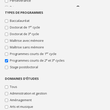
Bourses
Persévérance
ou
échange,
"Institution
les
Prix
recherche,
Distinction
financière"
clients
stage,
ou
TYPES DE PROGRAMMES
Recherche
d'une
Pour
Bourses
colloque,
récompense
institution
étudiants
"Mobilité"
Rédaction du mémoire ou de la thèse
Baccalauréat
etc.
scolaire
financière
inscrits
Bourses
Soutien financier
er
Doctorat de 1
cycle
dans
Soutien
"Persévérance"
un
au
Stage
e
Doctorat de 3
cycle
Bourses
programme
financement
Thématique particulière
"Prix"
Maîtrise avec mémoire
de
du
Concours
recherche
projet
d'essai,
Bourses
Maîtrise sans mémoire
d’études
photo,
"Recherche"
er
Programmes courts de 1
cycle
et
vidéo,
Bourses
reconnaissance
arts
e
e
Programmes courts de 2
et 3
cycles
"Rédaction
des
du
Stage postdoctoral
efforts,
mémoire
ou
ou
soutien
DOMAINES D’ÉTUDES
de
pour
la
difficultés
Tous
thèse"
financières
Administration et gestion
Bourses
"Soutien
Aménagement
financier"
Arts et musique
Bourses