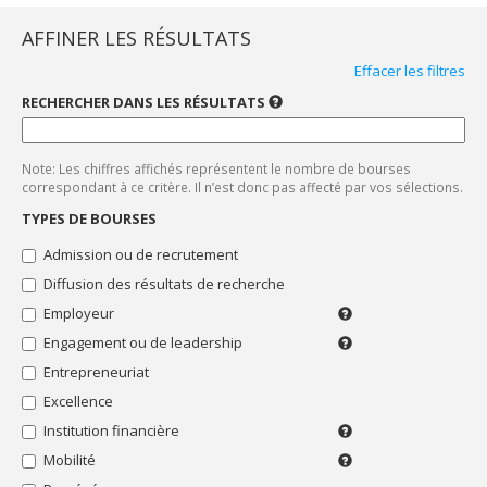
Bourses
"Admission
AFFINER LES RÉSULTATS
ou
Effacer les filtres
de
recrutement"
RECHERCHER DANS LES RÉSULTATS
UTILISEZ
UN
Bourses
SEUL
"Diffusion
MOT-
CLÉ
des
Note: Les chiffres affichés représentent le nombre de bourses
À
résultats
LA
correspondant à ce critère. Il n’est donc pas affecté par vos sélections.
de
FOIS.
LES
recherche"
TYPES DE BOURSES
ACCENTS
SONT
Bourses
Admission ou de recrutement
PRIS
"Employeur"
EN
Diffusion des résultats de recherche
COMPTE.
Bourses
"Engagement
Employeur
Employeur
ou
ou
Engagement ou de leadership
Bénévolat,
de
syndicat
implication
leadership"
Entrepreneuriat
(de
sociale
l'étudiant
Bourses
Excellence
ou
"Entrepreneuriat"
Institution financière
de
Pour
Bourses
ses
les
Mobilité
Déplacement
"Excellence"
parents)
membres
pour