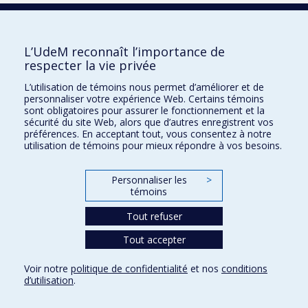
De la communauté LGBTQ+
Diplômé de l’Université de Montréal
En situation de handicap
L’UdeM reconnaît l’importance de
En situation familiale particulière
respecter la vie privée
Enceinte et inscrite au doctorat
L’utilisation de témoins nous permet d’améliorer et de
personnaliser votre expérience Web. Certains témoins
Inscrit à la Faculté de l'apprentissage
sont obligatoires pour assurer le fonctionnement et la
continu (FAC)
Lancer la recherche
sécurité du site Web, alors que d’autres enregistrent vos
Originaire d’un autre pays
préférences. En acceptant tout, vous consentez à notre
utilisation de témoins pour mieux répondre à vos besoins.
Originaire d’une autre province canadienne
Bourses d'études
Originaire d’une région québécoise hors
Pour nous joindre
Montréal
Personnaliser les
>
témoins
Une femme
Plan du site
Tout refuser
Accessibilité
Tout accepter
Confidentialité
Voir notre
politique de confidentialité
et nos
conditions
Conditions d’utilisation
d’utilisation
.
Paramètres des témoins
Université de