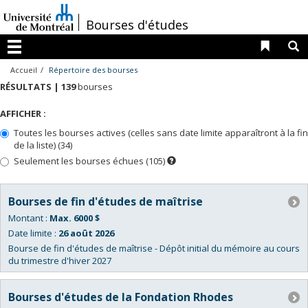
Passer
au
/
Bourses d'études
contenu
Liens 
R
Menu
Accueil
Répertoire des bourses
RÉSULTATS |
139
bourses
AFFICHER :
Toutes les bourses actives (celles sans date limite apparaîtront à la fin
de la liste) (34)
Seulement les bourses échues (105)
Dès
que
la
date
du
Bourses de fin d'études de maîtrise
prochain
concours
Montant :
Max. 6000 $
sera
connue,
Date limite :
26 août 2026
ces
Bourse de fin d'études de maîtrise - Dépôt initial du mémoire au cours
bourses
apparaîtront
du trimestre d'hiver 2027
dans
la
liste
des
Bourses d'études de la Fondation Rhodes
bourses