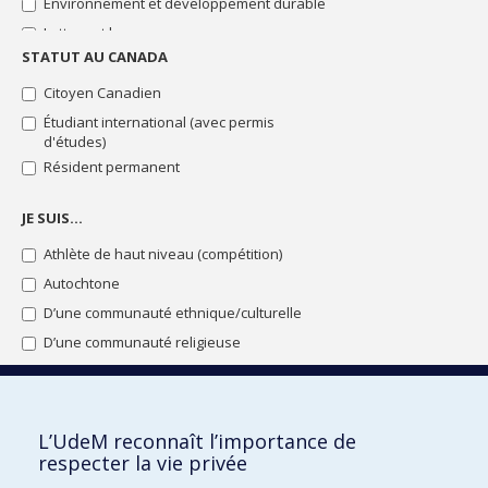
Environnement et développement durable
bourses
Lettres et langues
STATUT AU CANADA
Sciences de la santé
Sciences de la vie
Citoyen Canadien
Sciences humaines
Étudiant international (avec permis
d'études)
Sciences pures et sciences appliquées
Résident permanent
Sciences sociales
Sciences sociales : intervention
JE SUIS…
Technologie de l'information et des
Athlète de haut niveau (compétition)
communications
Théologie et sciences des religions
Autochtone
D’une communauté ethnique/culturelle
D’une communauté religieuse
De la communauté LGBTQ+
Diplômé de l’Université de Montréal
En situation de handicap
L’UdeM reconnaît l’importance de
En situation familiale particulière
respecter la vie privée