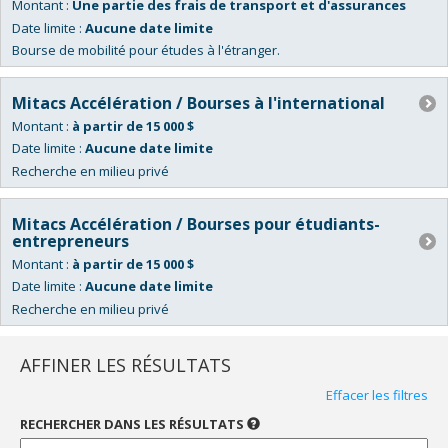
Montant :
Une partie des frais de transport et d'assurances
Date limite :
Aucune date limite
Bourse de mobilité pour études à l'étranger.
Mitacs Accélération / Bourses à l'international
Montant :
à partir de 15 000 $
Date limite :
Aucune date limite
Recherche en milieu privé
Mitacs Accélération / Bourses pour étudiants-
entrepreneurs
Montant :
à partir de 15 000 $
Date limite :
Aucune date limite
Recherche en milieu privé
Bourses
"Admission
AFFINER LES RÉSULTATS
ou
Effacer les filtres
de
recrutement"
RECHERCHER DANS LES RÉSULTATS
UTILISEZ
UN
Bourses