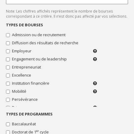
SEUL
"Diffusion
MOT-
CLÉ
des
Note: Les chiffres affichés représentent le nombre de bourses
À
résultats
LA
correspondant à ce critère. Il n’est donc pas affecté par vos sélections.
de
FOIS.
LES
recherche"
TYPES DE BOURSES
ACCENTS
SONT
Bourses
Admission ou de recrutement
PRIS
"Employeur"
EN
Diffusion des résultats de recherche
COMPTE.
Bourses
"Engagement
Employeur
Employeur
ou
ou
Engagement ou de leadership
Bénévolat,
de
syndicat
implication
leadership"
Entrepreneuriat
(de
sociale
l'étudiant
Bourses
Excellence
ou
"Entrepreneuriat"
Institution financière
de
Pour
Bourses
ses
les
Mobilité
Déplacement
"Excellence"
parents)
membres
pour
Bourses
Persévérance
ou
échange,
"Institution
les
Prix
recherche,
Distinction
financière"
clients
stage,
ou
TYPES DE PROGRAMMES
Recherche
d'une
Pour
Bourses
colloque,
récompense
institution
étudiants
"Mobilité"
Rédaction du mémoire ou de la thèse
Baccalauréat
etc.
scolaire
financière
inscrits
Bourses
Soutien financier
er
Doctorat de 1
cycle
dans
Soutien