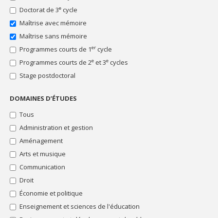
"Persévérance"
un
au
Stage
e
Doctorat de 3
cycle
Bourses
programme
financement
Thématique particulière
"Prix"
Maîtrise avec mémoire
de
du
Concours
recherche
projet
d'essai,
Bourses
Maîtrise sans mémoire
d’études
photo,
"Recherche"
er
Programmes courts de 1
cycle
et
vidéo,
Bourses
reconnaissance
arts
e
e
Programmes courts de 2
et 3
cycles
"Rédaction
des
du
Stage postdoctoral
efforts,
mémoire
ou
ou
soutien
DOMAINES D’ÉTUDES
de
pour
la
difficultés
Tous
thèse"
financières
Administration et gestion
Bourses
"Soutien
Aménagement
financier"
Arts et musique
Bourses
"Stage"
Communication
Bourses
Droit
"Thématique
Économie et politique
particulière"
Enseignement et sciences de l'éducation
Toutes
les