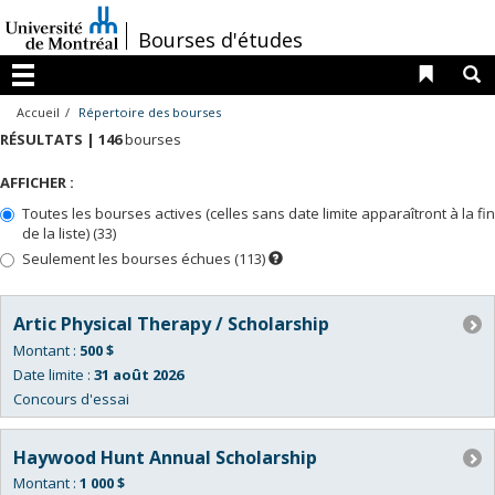
Passer
au
/
Bourses d'études
contenu
Liens 
R
Menu
Accueil
Répertoire des bourses
RÉSULTATS |
146
bourses
AFFICHER :
Toutes les bourses actives (celles sans date limite apparaîtront à la fin
de la liste) (33)
Seulement les bourses échues (113)
Dès
que
la
date
du
Artic Physical Therapy / Scholarship
prochain
concours
Montant :
500 $
sera
connue,
Date limite :
31 août 2026
ces
Concours d'essai
bourses
apparaîtront
dans
la
Haywood Hunt Annual Scholarship
liste
des
Montant :
1 000 $
bourses