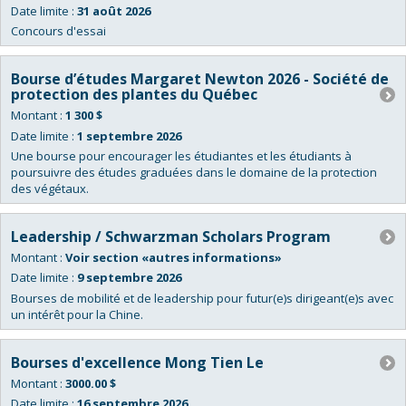
actives.
Date limite :
31 août 2026
Concours d'essai
Bourse d’études Margaret Newton 2026 - Société de
protection des plantes du Québec
Montant :
1 300 $
Date limite :
1 septembre 2026
Une bourse pour encourager les étudiantes et les étudiants à
poursuivre des études graduées dans le domaine de la protection
des végétaux.
Leadership / Schwarzman Scholars Program
Montant :
Voir section «autres informations»
Date limite :
9 septembre 2026
Bourses de mobilité et de leadership pour futur(e)s dirigeant(e)s avec
un intérêt pour la Chine.
Bourses d'excellence Mong Tien Le
Montant :
3000.00 $
Date limite :
16 septembre 2026