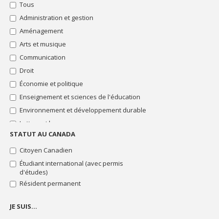
Tous
thèse"
financières
Administration et gestion
Bourses
"Soutien
Aménagement
financier"
Arts et musique
Bourses
"Stage"
Communication
Bourses
Droit
"Thématique
Économie et politique
particulière"
Enseignement et sciences de l'éducation
Toutes
les
Environnement et développement durable
bourses
Lettres et langues
STATUT AU CANADA
Sciences de la santé
Sciences de la vie
Citoyen Canadien
Sciences humaines
Étudiant international (avec permis
d'études)
Sciences pures et sciences appliquées
Résident permanent
Sciences sociales
Sciences sociales : intervention
JE SUIS…
Technologie de l'information et des