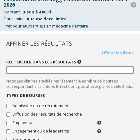
2026
Montant :
Jusqu'à 4 000 $
Date limite :
Aucune date limite
Prêt pour étudiant(e)s en médecine dentaire
Bourses
"Admission
AFFINER LES RÉSULTATS
ou
Effacer les filtres
de
recrutement"
RECHERCHER DANS LES RÉSULTATS
UTILISEZ
UN
Bourses
SEUL
"Diffusion
MOT-
CLÉ
des
Note: Les chiffres affichés représentent le nombre de bourses
À
résultats
LA
correspondant à ce critère. Il n’est donc pas affecté par vos sélections.
de
FOIS.
LES
recherche"
TYPES DE BOURSES
ACCENTS
SONT
Bourses
Admission ou de recrutement
PRIS
"Employeur"
EN
Diffusion des résultats de recherche
COMPTE.
Bourses
"Engagement
Employeur
Employeur
ou
ou
Engagement ou de leadership
Bénévolat,
de
syndicat
implication
leadership"
Entrepreneuriat
(de