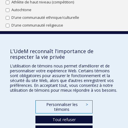
Athlète de haut niveau (compétition)
communications
Théologie et sciences des religions
Autochtone
D’une communauté ethnique/culturelle
D’une communauté religieuse
De la communauté LGBTQ+
Diplômé de l’Université de Montréal
En situation de handicap
L’UdeM reconnaît l’importance de
En situation familiale particulière
respecter la vie privée
Enceinte et inscrite au doctorat
L’utilisation de témoins nous permet d’améliorer et de
personnaliser votre expérience Web. Certains témoins
Inscrit à la Faculté de l'apprentissage
sont obligatoires pour assurer le fonctionnement et la
continu (FAC)
Lancer la recherche
sécurité du site Web, alors que d’autres enregistrent vos
Originaire d’un autre pays
préférences. En acceptant tout, vous consentez à notre
utilisation de témoins pour mieux répondre à vos besoins.
Originaire d’une autre province canadienne
Bourses d'études
Originaire d’une région québécoise hors
Pour nous joindre
Montréal
Personnaliser les
>
témoins
Une femme
Plan du site
Tout refuser
Accessibilité